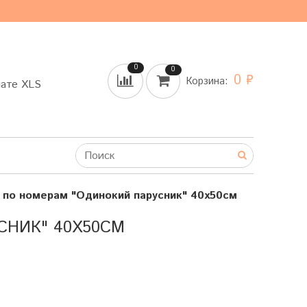
0
0
0 ₽
Корзина:
мате XLS
 по номерам "Одинокий парусник" 40х50см
СНИК" 40Х50СМ